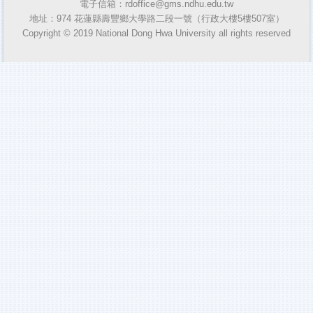
電子信箱：rdoffice@gms.ndhu.edu.tw
地址：974 花蓮縣壽豐鄉大學路二段一號（行政大樓5樓507室）
教師人才資料庫
Copyright © 2019 National Dong Hwa University all rights reserved
一般查詢
推廣教育
專利及技術移轉
獎助生團體保險專區
悠遊卡服務證
計畫人員專區
國內產官學研MOU締約單位
產學合作專區
實習機構查詢系統
NUST臺灣國立大學系統績效報告書
產學合作單位使用學校校名與標誌(Logo)授權專區