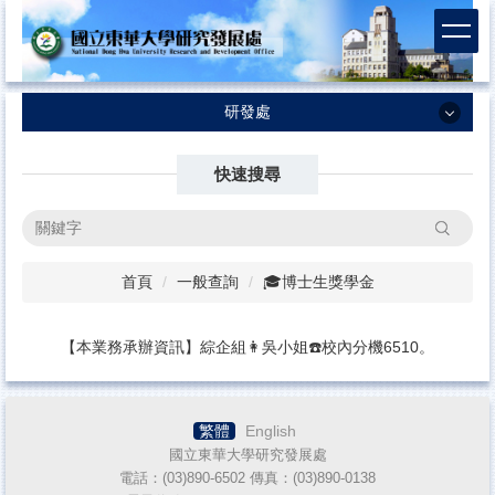
跳
到
主
要
內
研發處
容
研發處
區
快速搜尋
最新消息
搜尋
業務執掌及SOP
首頁
一般查詢
🎓博士生獎學金
計畫徵求資訊
法規/表格合約書
【本業務承辦資訊】綜企組👩吳小姐☎️校內分機6510。
國科會-計畫專區
國科會補助科技人員國外短期研究
繁體
English
本校補助出席國際會議
國立東華大學研究發展處
電話：(03)890-6502 傳真：(03)890-
0138
校務評鑑／系所評鑑