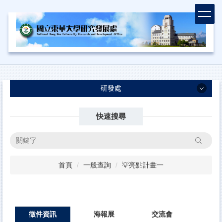
跳
到
主
要
內
容
區
研發處
研發處
快速搜尋
最新消息
搜尋
業務執掌及SOP
首頁
一般查詢
💡亮點計畫一
計畫徵求資訊
法規/表格合約書
國科會-計畫專區
徵件資訊
海報展
交流會