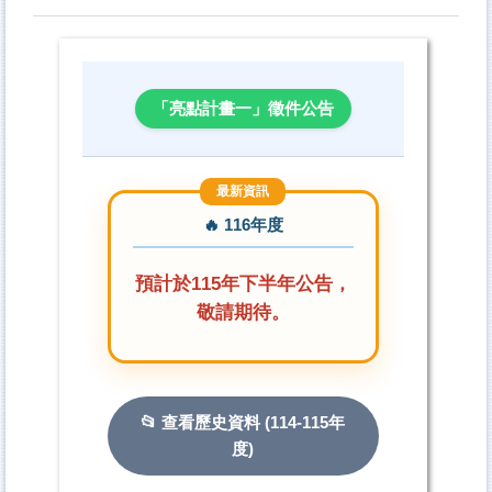
國科會補助科技人員國外短期研究
本校補助出席國際會議
校務評鑑／系所評鑑
「亮點計畫一」徵件公告
教師人才資料庫
一般查詢
推廣教育
🔥 116年度
專利及技術移轉
預計於115年下半年公告，
獎助生團體保險專區
敬請期待。
悠遊卡服務證
計畫人員專區
國內產官學研MOU締約單位
📂 查看歷史資料 (114-115年
度)
產學合作專區