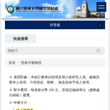
跳
到
主
要
內
研發處
容
研發處
區
快速搜尋
最新消息
搜尋
業務執掌及SOP
首頁
悠遊卡服務證
計畫徵求資訊
法規/表格合約書
※ 適用對象：本校計畫專任助理及博士後研究人員。服務證
國科會-計畫專區
限本人使用，不得塗改、變更、 偽造或借予他人使用。
※
製卡費用：每張新台幣 280 元，至指定繳納單位（總務處
國科會補助科技人員國外短期研究
出納組）繳費。
本校補助出席國際會議
※
申辦卡片：
校務評鑑／系所評鑑