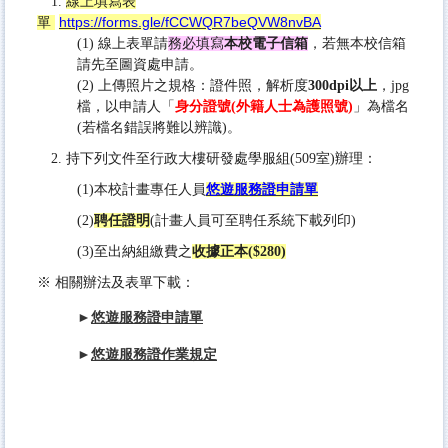
1.
線上填寫表
https://forms.gle/fCCWQR7beQVW8nvBA
單
教師人才資料庫
(1) 線上表單請
務必填寫
本校電子信箱
，若無本校信箱
請先至圖資處申請。
一般查詢
(2) 上傳照片之規格：證件照，解析度
300dpi以上
，
jpg
推廣教育
檔，以申請人「
身分證號(外籍人士為護照號)
」為檔名
(若檔名錯誤將難以辨識)。
專利及技術移轉
2. 持下列文件
至行政大樓研發處學服組(509室)辦理：
獎助生團體保險專區
(1)本校計畫專任人員
悠遊服務證
申請單
悠遊卡服務證
(2)
聘任證明
(計畫人員可至聘任系統下載列印)
(3)至出納組繳費之
收據正本($280)
計畫人員專區
※
相關辦法及表單下載：
國內產官學研MOU締約單位
►
悠遊服務證申請單
產學合作專區
►
悠遊服務證作業規定
實習機構查詢系統
NUST臺灣國立大學系統績效報告書
產學合作單位使用學校校名與標誌(Logo)授權專區