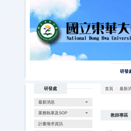
跳
到
主
要
內
容
區
研發
研發處
首頁
最新
最新消息
業務執掌及SOP
教師專區
計畫徵求資訊