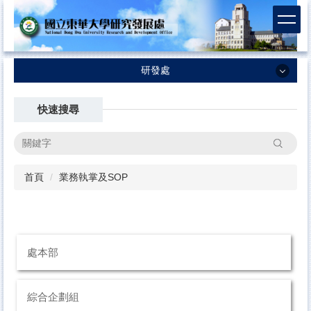
跳
到
主
要
內
研發處
容
研發處
區
快速搜尋
最新消息
搜尋
業務執掌及SOP
首頁
業務執掌及SOP
計畫徵求資訊
法規/表格合約書
國科會-計畫專區
處本部
國科會補助科技人員國外短期研究
本校補助出席國際會議
綜合企劃組
校務評鑑／系所評鑑