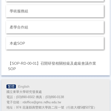
教師人才資料庫
學術服務組
一般查詢
推廣教育
產學合作組
專利及技術移轉
本處SOP
獎助生團體保險專區
悠遊卡服務證
計畫人員專區
【SOP-RD-00-01】召開研發相關校級及處級會議作業
SOP
國內產官學研MOU締約單位
產學合作專區
繁體
English
實習機構查詢系統
國立東華大學研究發展處
電話：(03)890-6502 傳真：(03)890-
0138
NUST臺灣國立大學系統績效報告書
電子信箱：rdoffice@gms.ndhu.edu.tw
地址：974 花蓮縣壽豐鄉大學路二段一號（行政大樓5樓507室）
產學合作單位使用學校校名與標誌(Logo)授權專區