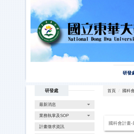
跳
到
主
要
內
容
區
研發
研發處
首頁
國科會
最新消息
業務執掌及SOP
國科會計畫-
計畫徵求資訊