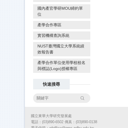
國內產官學研MOU締約單
位
產學合作專區
實習機構查詢系統
NUST臺灣國立大學系統績
效報告書
產學合作單位使用學校校名
與標誌(Logo)授權專區
快速搜尋
搜尋
國立東華大學研究發展處
電話：(03)890-6502 傳真：(03)890-
0138
電子信箱：rdoffice@gms.ndhu.edu.tw