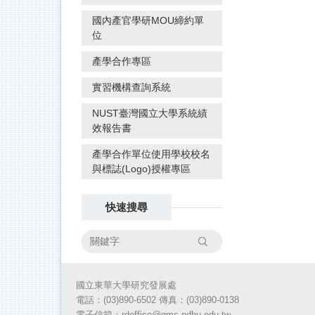
國內產官學研MOU締約單
位
產學合作專區
實習機構查詢系統
NUST臺灣國立大學系統績
效報告書
產學合作單位使用學校校名
與標誌(Logo)授權專區
快速搜尋
搜尋
國立東華大學研究發展處
電話：(03)890-6502 傳真：(03)890-
0138
電子信箱：rdoffice@gms.ndhu.edu.tw