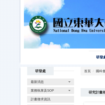
跳
到
主
要
內
容
區
研發
研發處
首頁
國科會
最新消息
業務執掌及SOP
研究計畫
計畫徵求資訊