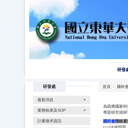
跳
到
主
要
內
容
區
研發
研發處
首頁
國科
最新消息
為因應國家科
業務執掌及SOP
專題研究或研
計畫徵求資訊
國科會
聯絡窗
(一)
法規問題