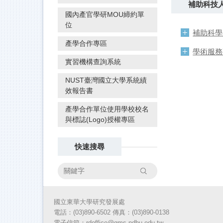
補助科技
國內產官學研MOU締約單
位
補助科學
產學合作專區
學術服務
實習機構查詢系統
NUST臺灣國立大學系統績
效報告書
產學合作單位使用學校校名
與標誌(Logo)授權專區
快速搜尋
搜尋
國立東華大學研究發展處
電話：(03)890-6502 傳真：(03)890-
0138
電子信箱：rdoffice@gms.ndhu.edu.tw