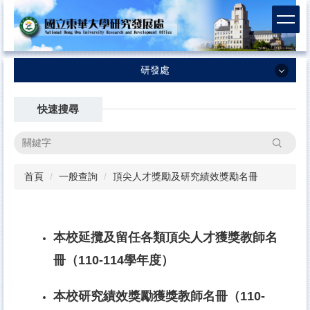
跳
到
主
要
內
研發處
容
研發處
區
快速搜尋
最新消息
搜尋
業務執掌及SOP
首頁
一般查詢
頂尖人才獎勵及研究績效獎勵名冊
計畫徵求資訊
法規/表格合約書
國科會-計畫專區
本校延攬及留任各類頂尖人才獲獎教師名
國科會補助科技人員國外短期研究
冊（110-114學年度）
本校補助出席國際會議
本校研究績效獎勵獲獎教師名冊（110-
校務評鑑／系所評鑑