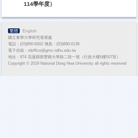
114學年度）
教師人才資料庫
一般查詢
繁體
English
推廣教育
國立東華大學研究發展處
專利及技術移轉
電話：(03)890-6502 傳真：(03)890-
0138
電子信箱：rdoffice@gms.ndhu.edu.tw
獎助生團體保險專區
地址：974 花蓮縣壽豐鄉大學路二段一號（行政大樓5樓507室）
Copyright © 2019 National Dong Hwa University all rights reserved
悠遊卡服務證
計畫人員專區
國內產官學研MOU締約單位
產學合作專區
實習機構查詢系統
NUST臺灣國立大學系統績效報告書
產學合作單位使用學校校名與標誌(Logo)授權專區