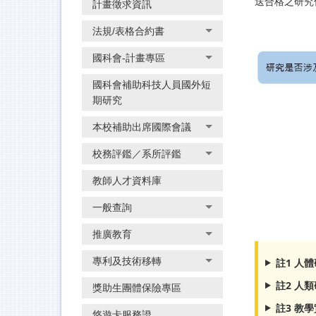
送合格之研究
計畫徵求資訊
法規/表格合約書
國科會-計畫專區
國科會補助科技人員國外短
期研究
本校補助出席國際會議
校務評鑑／系所評鑑
教師人才資料庫
一般查詢
推廣教育
專利及技術移轉
註1 人
註2 人
獎助生團體保險專區
註3 教
悠遊卡服務證