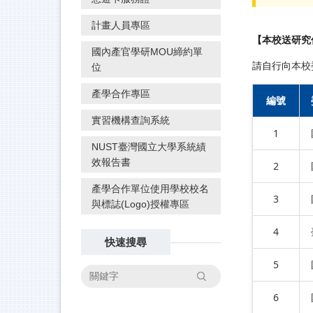
計畫人員專區
【本校送研究
國內產官學研MOU締約單
請自行向
本校
位
產學合作專區
編號
實習機構查詢系統
1
NUST臺灣國立大學系統績
效報告書
2
產學合作單位使用學校校名
3
與標誌(Logo)授權專區
4
快速搜尋
5
搜尋
6