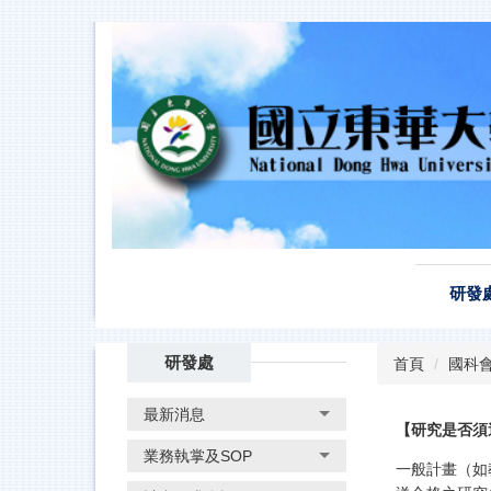
跳
到
主
要
內
容
區
研發
研發處
首頁
國科會
最新消息
【研究是否須
業務執掌及SOP
一般計畫（如