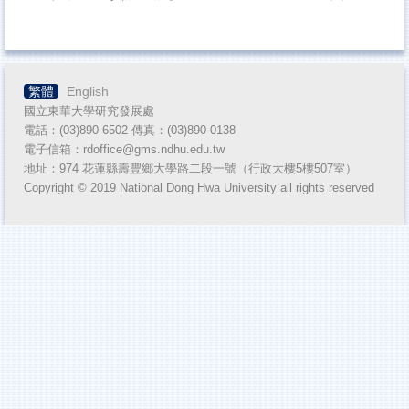
教師人才資料庫
一般查詢
繁體
English
推廣教育
國立東華大學研究發展處
專利及技術移轉
電話：(03)890-6502 傳真：(03)890-
0138
電子信箱：rdoffice@gms.ndhu.edu.tw
獎助生團體保險專區
地址：974 花蓮縣壽豐鄉大學路二段一號（行政大樓5樓507室）
Copyright © 2019 National Dong Hwa University all rights reserved
悠遊卡服務證
計畫人員專區
國內產官學研MOU締約單位
產學合作專區
實習機構查詢系統
NUST臺灣國立大學系統績效報告書
產學合作單位使用學校校名與標誌(Logo)授權專區