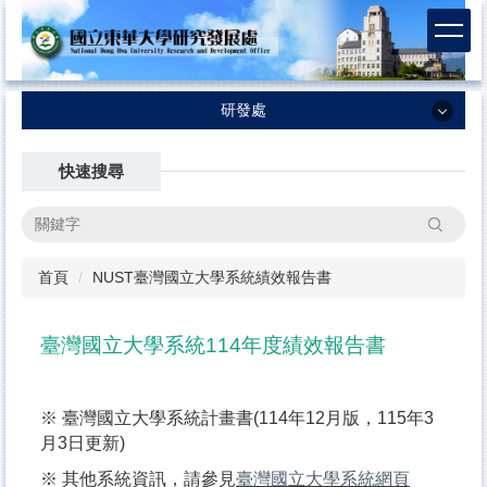
跳
到
主
要
內
研發處
容
研發處
區
快速搜尋
最新消息
搜尋
業務執掌及SOP
首頁
NUST臺灣國立大學系統績效報告書
計畫徵求資訊
法規/表格合約書
臺灣國立大學系統114年度績效報告書
國科會-計畫專區
國科會補助科技人員國外短期研究
※
臺灣國立大學系統計畫書
(114年12月版，115年3
本校補助出席國際會議
月3日更新)
※ 其他系統資訊，請參見
臺灣國立大學系統網頁
校務評鑑／系所評鑑