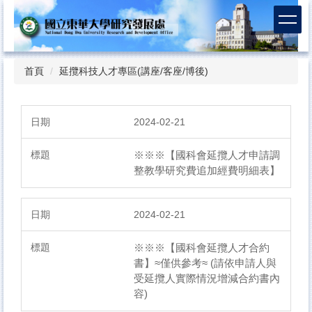
跳
到
主
要
內
首頁
延攬科技人才專區(講座/客座/博後)
容
區
2024-02-21
※※※【國科會延攬人才申請調
整教學研究費追加經費明細表】
2024-02-21
※※※【國科會延攬人才合約
書】≈僅供參考≈ (請依申請人與
受延攬人實際情況增減合約書內
容)