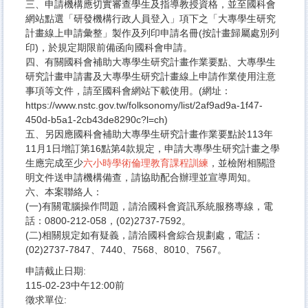
三、申請機構應切實審查學生及指導教授資格，並至國科會
網站點選「研發機構行政人員登入」項下之「大專學生研究
計畫線上申請彙整」製作及列印申請名冊(按計畫歸屬處別列
印)，於規定期限前備函向國科會申請。
四、有關國科會補助大專學生研究計畫作業要點、大專學生
研究計畫申請書及大專學生研究計畫線上申請作業使用注意
事項等文件，請至國科會網站下載使用。(網址：
https://www.nstc.gov.tw/folksonomy/list/2af9ad9a-1f47-
450d-b5a1-2cb43de8290c?l=ch)
五、另因應國科會補助大專學生研究計畫作業要點於113年
11月1日增訂第16點第4款規定，申請大專學生研究計畫之學
生應完成至少
六小時學術倫理教育課程訓練
，並檢附相關證
明文件送申請機構備查，請協助配合辦理並宣導周知。
六、本案聯絡人：
(一)有關電腦操作問題，請洽國科會資訊系統服務專線，電
話：0800-212-058，(02)2737-7592。
(二)相關規定如有疑義，請洽國科會綜合規劃處，電話：
(02)2737-7847、7440、7568、8010、7567。
申請截止日期:
115-02-23中午12:00前
徵求單位: