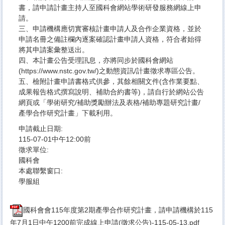
書，請申請計畫主持人至國科會網站學術研發服務網線上申
請。
​​三、​​​申請機構應切實審核計畫申請人及合作企業資格，並於
申請名冊之備註欄內逐案確認計畫申請人資格，符合者始得
將其申請案彙整送出。
​​四、​​​本計畫公告受理訊息，亦將同步於國科會網站
(https://www.nstc.gov.tw/)之動態資訊/計畫徵求專區公告。
​​五、​​​檢附計畫申請書格式供參，其餘相關文件(含作業要點、
成果報告格式撰寫說明、補助合約書等)，請自行於網站公告
網頁或「學術研究/補助獎勵辦法及表格/補助專題研究計畫/
產學合作研究計畫」下載利用。
申請截止日期:
115-07-01中午12:00前
徵求單位:
國科會
本處聯繫窗口:
學服組
​國科會會115年度第2期產學合作研究計畫，請申請機構於115
年7月1日中午1200前完成線上申請(徵求公告)-115-05-13.pdf