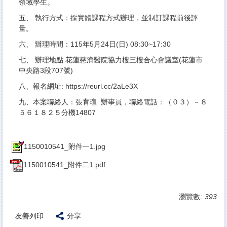
領域學生。
五、 執行方式：採實體課程方式辦理，並制訂課程前後評
量。
六、 辦理時間：115年5月24日(日) 08:30~17:30
七、 辦理地點:花蓮慈濟醫院協力樓三樓合心會議室(花蓮市
中央路3段707號)
八、報名網址:
https://reurl.cc/2aLe3X
九、本案聯絡人：張育瑄 辦事員，聯絡電話：（０３）－８
５６１８２５分機14807
1150010541_附件一1.jpg
1150010541_附件二1.pdf
瀏覽數:
393
友善列印
分享