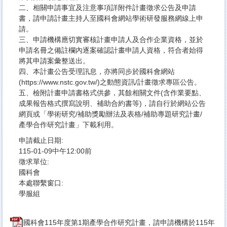
二、相關申請事宜及注意事項詳附件計畫徵求公告及申請
書，請申請計畫主持人至國科會網站學術研發服務網線上申
請。
三、申請機構應切實審核計畫申請人及合作企業資格，並於
申請名冊之備註欄內逐案確認計畫申請人資格，符合者始得
將其申請案彙整送出。
四、本計畫公告受理訊息，亦將同步於國科會網站
(https://www.nstc.gov.tw/)之動態資訊/計畫徵求專區公告。
五、檢附計畫申請書格式供參，其餘相關文件(含作業要點、
成果報告格式撰寫說明、補助合約書等)，請自行於網站公告
網頁或「學術研究/補助獎勵辦法及表格/補助專題研究計畫/
產學合作研究計畫」下載利用。
申請截止日期:
115-01-09中午12:00前
徵求單位:
國科會
本處聯繫窗口:
學服組
國科會115年度第1期產學合作研究計畫，請申請機構於115年