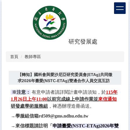
跳
到
主
要
內
容
區
研究發展處
首頁
教師專區
【轉知】國科會與愛沙尼亞研究委員會(ETAg)共同徵
求2026年臺愛(NSTC-ETAg)雙邊合作人員交流互訪
※注意：
​有意申請者請詳閱計畫申請須知，於
115年
1月26日
上午11:00
以前完成線上申請作業並
來信通知
研發處學術服務組
，裨憑辦理造冊函送。
→學服組信箱
rd509@gms.ndhu.edu.tw
→
來信標題請註明
「
申請臺愛(NSTC-ETAg)2026年雙