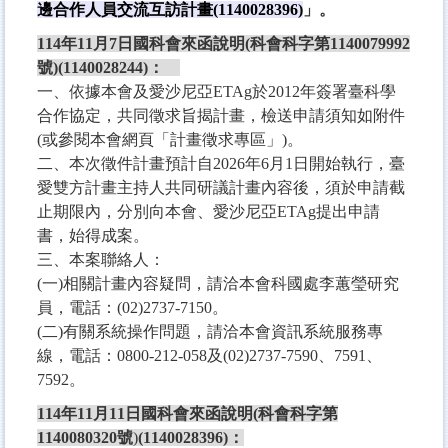
邊合作人員交流互訪計畫(1140028396)
」
。
114年11月7日
國科會來函
說明(科會科字第1140079992
號)
(1140028244)
：​
一、依據本會及愛沙尼亞ETAg於2012年簽署臺科學
合作協定，共同徵求旨揭計畫，檢送申請須知如附件
(或參閱本會網頁「計畫徵求專區」)。
二、本次徵件計畫預計自2026年6月1日開始執行，臺
愛雙方計畫主持人共同研議計畫內容後，須於申請截
止期限內，分別向本會、愛沙尼亞ETAg提出申請
書，始得成案。
三、本案聯絡人：
(一)相關計畫內容疑問，請洽本會科國處李蕙瑩研究
員，電話：(02)2737-7150。
(二)有關系統操作問題，請洽本會資訊系統服務專
線，電話：0800-212-058及(02)2737-7590、7591、
7592。
114年11月11日
國科會來函
說明(科會科字第
1140080320號
)
(1140028396)
：