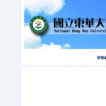
跳
到
主
要
內
容
區
研發